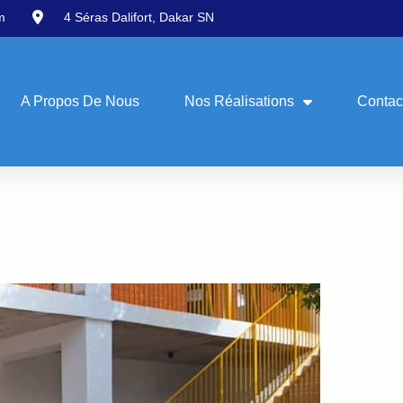
m
4 Séras Dalifort, Dakar SN
A Propos De Nous
Nos Réalisations
Contac