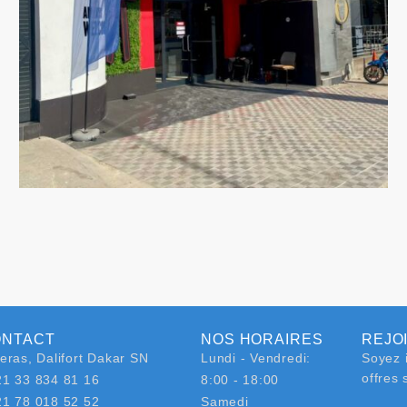
ONTACT
NOS HORAIRES
REJO
eras, Dalifort Dakar SN
Lundi - Vendredi:
Soyez i
offres 
21 33 834 81 16
8:00 - 18:00
21 78 018 52 52
Samedi