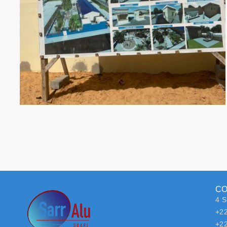
C
4 S
+2
+2