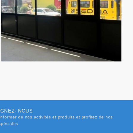
IGNEZ- NOUS
nformer de nos activités et produits et profitez de nos
spéciales.