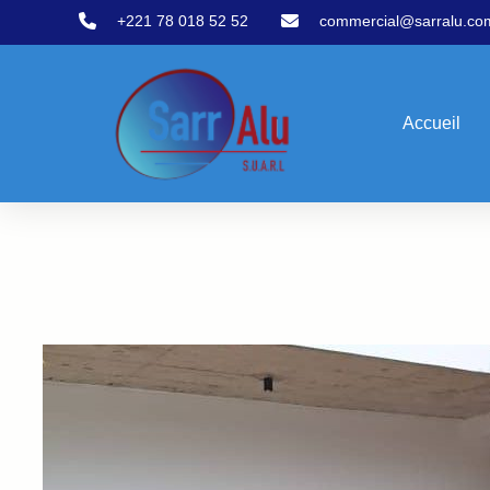
+221 78 018 52 52
commercial@sarralu.co
Accueil