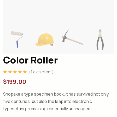
Color Roller
(
1
avis client)
Noté
1
5.00
$
199.00
sur 5 basé
sur
notation
client
Shopake a type specimen book. It has survived not only
five centuries, but also the leap into electronic
typesetting, remaining essentially unchanged.