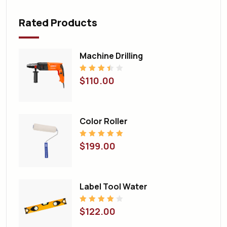
Rated Products
Machine Drilling
Note
3.50
$
110.00
sur 5
Color Roller
Note
5.00
$
199.00
sur 5
Label Tool Water
Note
4.00
$
122.00
sur 5