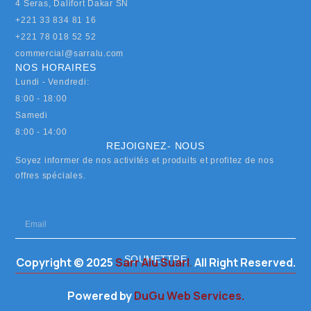
4 Seras, Dalifort Dakar SN
+221 33 834 81 16
+221 78 018 52 52
commercial@sarralu.com
NOS HORAIRES
Lundi - Vendredi:
8:00 - 18:00
Samedi
8:00 - 14:00
REJOIGNEZ- NOUS
Soyez informer de nos activités et produits et profitez de nos
offres spéciales.
SOUMETTRE
Copyright © 2025
Sarr Alu Suarl
.
All Right Reserved.
Powered by
DuGu Web Services.